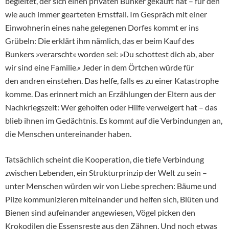
begleitet, der sich einen privaten Bunker gekauft hat – für den
wie auch immer gearteten Ernstfall. Im Gespräch mit einer
Einwohnerin eines nahe gelegenen Dorfes kommt er ins
Grübeln: Die erklärt ihm nämlich, das er beim Kauf des
Bunkers »verarscht« worden sei: »Du schottest dich ab, aber
wir sind eine Familie.« Jeder in dem Örtchen würde für
den andren einstehen. Das helfe, falls es zu einer Katastrophe
komme. Das erinnert mich an Erzählungen der Eltern aus der
Nachkriegszeit: Wer geholfen oder Hilfe verweigert hat – das
blieb ihnen im Gedächtnis. Es kommt auf die Verbindungen an,
die Menschen untereinander haben.
Tatsächlich scheint die Kooperation, die tiefe Verbindung
zwischen Lebenden, ein Strukturprinzip der Welt zu sein –
unter Menschen würden wir von Liebe sprechen: Bäume und
Pilze kommunizieren miteinander und helfen sich, Blüten und
Bienen sind aufeinander angewiesen, Vögel picken den
Krokodilen die Essensreste aus den Zähnen. Und noch etwas