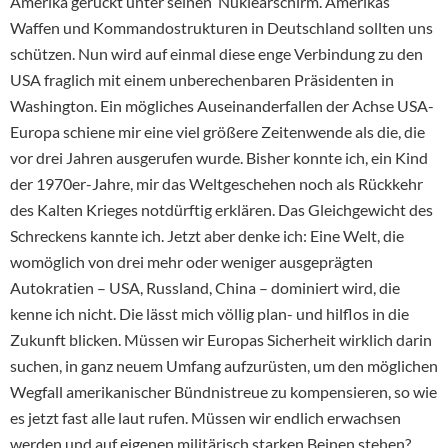
Amerika gerückt unter seinen Nuklearschirm. Amerikas
Waffen und Kommandostrukturen in Deutschland sollten uns
schützen. Nun wird auf einmal diese enge Verbindung zu den
USA fraglich mit einem unberechenbaren Präsidenten in
Washington. Ein mögliches Auseinanderfallen der Achse USA-
Europa schiene mir eine viel größere Zeitenwende als die, die
vor drei Jahren ausgerufen wurde. Bisher konnte ich, ein Kind
der 1970er-Jahre, mir das Weltgeschehen noch als Rückkehr
des Kalten Krieges notdürftig erklären. Das Gleichgewicht des
Schreckens kannte ich. Jetzt aber denke ich: Eine Welt, die
womöglich von drei mehr oder weniger ausgeprägten
Autokratien – USA, Russland, China – dominiert wird, die
kenne ich nicht. Die lässt mich völlig plan- und hilflos in die
Zukunft blicken. Müssen wir Europas Sicherheit wirklich darin
suchen, in ganz neuem Umfang aufzurüsten, um den möglichen
Wegfall amerikanischer Bündnistreue zu kompensieren, so wie
es jetzt fast alle laut rufen. Müssen wir endlich erwachsen
werden und auf eigenen militärisch starken Beinen stehen?