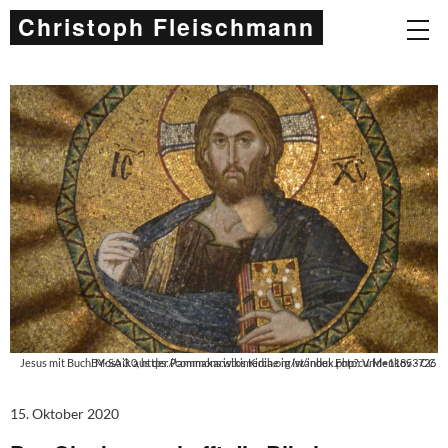
Christoph Fleischmann
Jesus mit Buch. Mosaik aus der Pammakaristos Kirche in Istanbul. Foto: V. Menkov - CC BY-SA 3.0, https://commons.wikimedia.org/w/index.php?curid=11853726
15. Oktober 2020