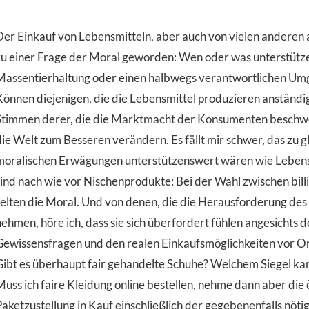
Der Einkauf von Lebensmitteln, aber auch von vielen anderen al
zu einer Frage der Moral geworden: Wen oder was unterstütze
Massentierhaltung oder einen halbwegs verantwortlichen Um
Können diejenigen, die die Lebensmittel produzieren anständig
Stimmen derer, die die Marktmacht der Konsumenten beschwö
die Welt zum Besseren verändern. Es fällt mir schwer, das zu g
moralischen Erwägungen unterstützenswert wären wie Lebensm
ind nach wie vor Nischenprodukte: Bei der Wahl zwischen billig
selten die Moral. Und von denen, die die Herausforderung de
ehmen, höre ich, dass sie sich überfordert fühlen angesichts d
Gewissensfragen und den realen Einkaufsmöglichkeiten vor Ort
Gibt es überhaupt fair gehandelte Schuhe? Welchem Siegel ka
Muss ich faire Kleidung online bestellen, nehme dann aber die 
Paketzustellung in Kauf einschließlich der gegebenenfalls nöt