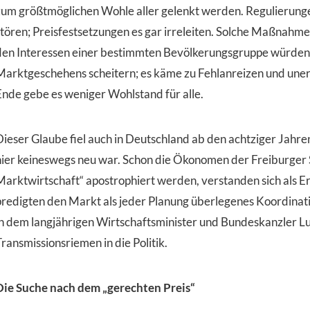
zum größtmöglichen Wohle aller gelenkt werden. Regulierungen
stören; Preisfestsetzungen es gar irreleiten. Solche Maßnahm
den Interessen einer bestimmten Bevölkerungsgruppe würden
Marktgeschehens scheitern; es käme zu Fehlanreizen und u
Ende gebe es weniger Wohlstand für alle.
Dieser Glaube fiel auch in Deutschland ab den achtziger Jahre
hier keineswegs neu war. Schon die Ökonomen der Freiburger Sc
Marktwirtschaft“ apostrophiert werden, verstanden sich als Er
predigten den Markt als jeder Planung überlegenes Koordinat
in dem langjährigen Wirtschaftsminister und Bundeskanzler L
ransmissionsriemen in die Politik.
Die Suche nach dem „gerechten Preis“