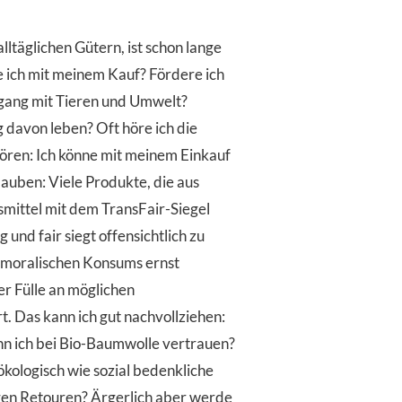
ltäglichen Gütern, ist schon lange
 ich mit meinem Kauf? Fördere ich
gang mit Tieren und Umwelt?
 davon leben? Oft höre ich die
ren: Ich könne mit meinem Einkauf
lauben: Viele Produkte, die aus
ittel mit dem TransFair-Siegel
 und fair siegt offensichtlich zu
s moralischen Konsums ernst
er Fülle an möglichen
. Das kann ich gut nachvollziehen:
nn ich bei Bio-Baumwolle vertrauen?
ökologisch wie sozial bedenkliche
igen Retouren? Ärgerlich aber werde