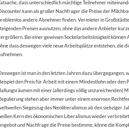
Tatsache, dass unterschiedlich mächtige Teilnehmer miteinan
Discounter kann als großer Nachfrager die Preise der Milchba
problemlos andere Abnehmer finden. Vermieter in Großstädt
steigenden Preisen ausnutzen, ohne das andere Anbieter ku
vergrößern. Bei einer gewissen Sockelarbeitslosigkeit können 
ohne dass deswegen viele neue Arbeitsplätze entstehen, die 
aufnehmen.
Deswegen ist man in den letzten Jahren dazu übergegangen, w
Beispiel den Preis für Arbeit mit einem Mindestlohn oder den 
Ballungsräumen mit einer (allerdings völlig unzureichenden) 
Regulierung stehen aber immer unter einem enormen Rechtfer
weltweiten Siegeszug des Neoliberalismus ab den siebziger Ja
heißen Kern des ökonomischen Liberalismus wieder verbreitet.
Angebot und Nachfrage die Preise bestimme, könne die Kompl