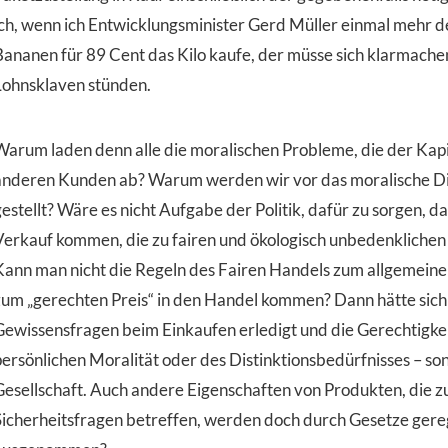
ich, wenn ich Entwicklungsminister Gerd Müller einmal mehr d
Bananen für 89 Cent das Kilo kaufe, der müsse sich klarmache
Lohnsklaven stünden.
Warum laden denn alle die moralischen Probleme, die der Kapi
anderen Kunden ab? Warum werden wir vor das moralische Dil
gestellt? Wäre es nicht Aufgabe der Politik, dafür zu sorgen, 
Verkauf kommen, die zu fairen und ökologisch unbedenklichen
Kann man nicht die Regeln des Fairen Handels zum allgemein
zum „gerechten Preis“ in den Handel kommen? Dann hätte sich
Gewissensfragen beim Einkaufen erledigt und die Gerechtigke
persönlichen Moralität oder des Distinktionsbedürfnisses – s
Gesellschaft. Auch andere Eigenschaften von Produkten, die z
Sicherheitsfragen betreffen, werden doch durch Gesetze gereg