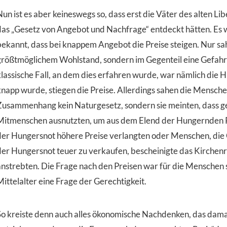
un ist es aber keineswegs so, dass erst die Väter des alten Li
das „Gesetz von Angebot und Nachfrage“ entdeckt hätten. Es 
bekannt, dass bei knappem Angebot die Preise steigen. Nur sa
größtmöglichem Wohlstand, sondern im Gegenteil eine Gefah
klassische Fall, an dem dies erfahren wurde, war nämlich die
knapp wurde, stiegen die Preise. Allerdings sahen die Menschen
Zusammenhang kein Naturgesetz, sondern sie meinten, dass g
Mitmenschen ausnutzten, um aus dem Elend der Hungernden Pro
der Hungersnot höhere Preise verlangten oder Menschen, die G
der Hungersnot teuer zu verkaufen, bescheinigte das Kirchenr
anstrebten. Die Frage nach den Preisen war für die Menschen 
Mittelalter eine Frage der Gerechtigkeit.
So kreiste denn auch alles ökonomische Nachdenken, das dama