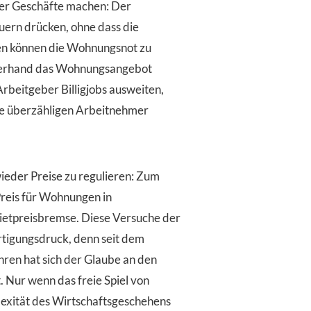
der Geschäfte machen: Der
uern drücken, ohne dass die
en können die Wohnungsnot zu
rzerhand das Wohnungsangebot
Arbeitgeber Billigjobs ausweiten,
die überzähligen Arbeitnehmer
ieder Preise zu regulieren: Zum
Preis für Wohnungen in
Mietpreisbremse. Diese Versuche der
tigungsdruck, denn seit dem
hren hat sich der Glaube an den
 Nur wenn das freie Spiel von
exität des Wirtschaftsgeschehens