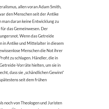
beralismus, allen voran Adam Smith,
war den Menschen seit der Antike
h man daran keine Entwicklung zu
r für das Gemeinwesen. Der
 Hungersnot. Wenn das Getreide
 in Antike und Mittelalter in diesem
ewissenlose Menschen die Not ihrer
fit zu schlagen. Händler, die in
etreide-Vorräte hielten, um sie in
echt, dass sie „schändlichen Gewinn“
spätestens seit dem frühen
ls noch von Theologen und Juristen