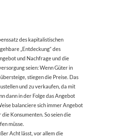
enssatz des kapitalistischen
tergehbare „Entdeckung“ des
Angebot und Nachfrage und die
versorgung seien: Wenn Güter in
bersteige, stiegen die Preise. Das
stellen und zu verkaufen, da mit
nn dann in der Folge das Angebot
 Weise balanciere sich immer Angebot
 die Konsumenten. So seien die
ifen müsse.
er Acht lässt, vor allem die