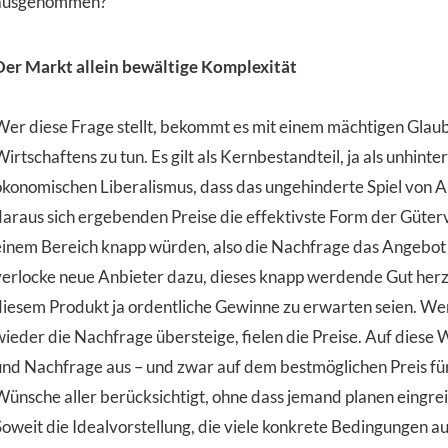
ausgenommen?
Der Markt allein bewältige Komplexität
Wer diese Frage stellt, bekommt es mit einem mächtigen Glaub
irtschaftens zu tun. Es gilt als Kernbestandteil, ja als unhin
ökonomischen Liberalismus, dass das ungehinderte Spiel von 
daraus sich ergebenden Preise die effektivste Form der Güter
einem Bereich knapp würden, also die Nachfrage das Angebot ü
verlocke neue Anbieter dazu, dieses knapp werdende Gut herzu
diesem Produkt ja ordentliche Gewinne zu erwarten seien. We
wieder die Nachfrage übersteige, fielen die Preise. Auf diese
und Nachfrage aus – und zwar auf dem bestmöglichen Preis für
Wünsche aller berücksichtigt, ohne dass jemand planen eingre
Soweit die Idealvorstellung, die viele konkrete Bedingungen auß