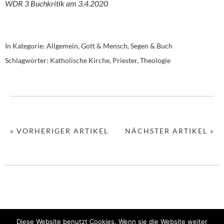
WDR 3 Buchkritik am 3.4.2020
In Kategorie:
Allgemein
,
Gott & Mensch
,
Segen & Buch
Schlagwörter:
Katholische Kirche
,
Priester
,
Theologie
« VORHERIGER ARTIKEL
NÄCHSTER ARTIKEL »
©2020 Christoph Fleischmann
Diese Website benutzt Cookies. Wenn sie die Website weiter