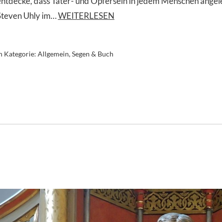
entdecke, dass Täter- und Opfersein in jedem Menschen angelegt
Steven Uhly im…
WEITERLESEN
n Kategorie:
Allgemein
,
Segen & Buch