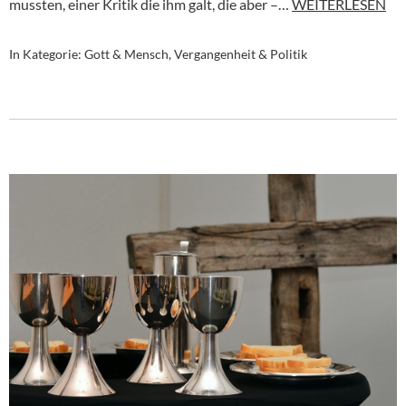
mussten, einer Kritik die ihm galt, die aber –…
WEITERLESEN
In Kategorie:
Gott & Mensch
,
Vergangenheit & Politik